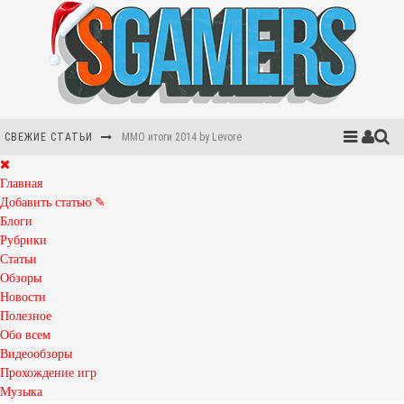
СВЕЖИЕ СТАТЬИ
ММО итоги 2014 by Levore
The Greatest Video Game Music
Главная
Добавить статью ✎
Итоги 2014 года by Arty
Блоги
Рубрики
Итоги 2014 года by Magnus
Статьи
Обзоры
New era или беспилотные автомобили
Новости
Полезное
Во что превратилась Destiny и почему DLC The Dark Below так убого? Краткий обзор
Обо всем
Видеообзоры
Прохождение игр
Музыка