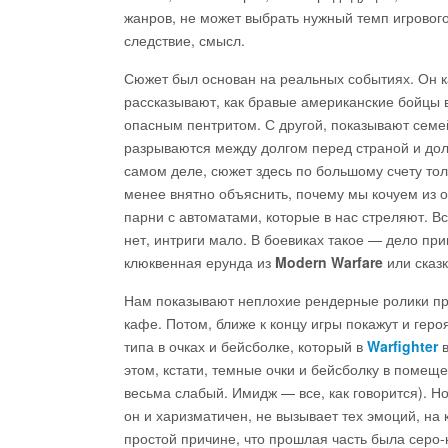
жанров, не может выбрать нужный темп игрового 
следствие, смысл.
Сюжет был основан на реальных событиях. Он к
рассказывают, как бравые американские бойцы в
опасным пентритом. С другой, показывают семейн
разрываются между долгом перед страной и дол
самом деле, сюжет здесь по большому счету тол
менее внятно объяснить, почему мы кочуем из од
парни с автоматами, которые в нас стреляют. Вс
нет, интриги мало. В боевиках такое — дело при
клюквенная ерунда из
Modern Warfare
или сказк
Нам показывают неплохие рендерные ролики про
кафе. Потом, ближе к концу игры покажут и геро
типа в очках и бейсболке, который в
Warfighter
в
этом, кстати, темные очки и бейсболку в помеще
весьма слабый. Имидж — все, как говорится). Но
он и харизматичен, не вызывает тех эмоций, на
простой причине, что прошлая часть была серо-