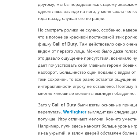
другому, мы бы порадовались старому знакомому
одном лишь взгляде на него, у меня свело челюст
года назад, слушая его по рации.
Но смотреть ролики не скучно, особенно, навер
что в погоне за красивой постановкой этих роли
фишку
Call of Duty
. Там действовало одно очен
видом от первого лица. Можно было даже головой
это давало ощущение присутствия, возникало чув
дает почувствовать себя главным героем боевик
наоборот. Большинство сцен поданы с видом от т
таки сохранен, то все равно остается ощущение
интерактивности игроку не оставлено. Поэтому п
многие киношные моменты выглядят обыденно.
Зато у
Call of Duty
были взяты основные принцип
перепутать,
Warfitghter
выглядит как следующая 
получше. Игру отличают мелочи. Кое-что уместн
Например, пули здесь наносят больше урона игр
из-за укрытий, а взлом дверей обставлен более 