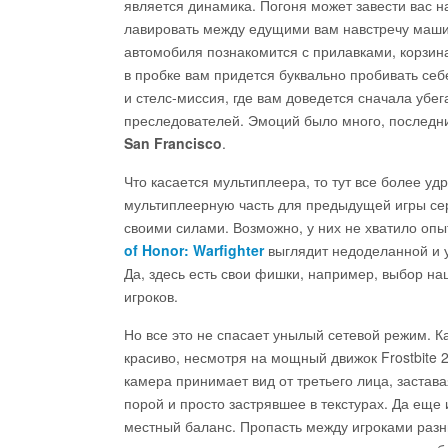
является динамика. Погоня может завести вас н
лавировать между едущими вам навстречу машин
автомобиля познакомится с прилавками, корзин
в пробке вам придется буквально пробивать себ
и стелс-миссия, где вам доведется сначала убега
преследователей. Эмоций было много, последни
San Francisco
.
Что касается мультиплеера, то тут все более у
мультиплеерную часть для предыдущей игры сер
своими силами. Возможно, у них не хватило опы
of Honor: Warfighter
выглядит недоделанной и 
Да, здесь есть свои фишки, например, выбор на
игроков.
Но все это не спасает унылый сетевой режим. 
красиво, несмотря на мощный движок Frostbite 
камера принимает вид от третьего лица, застава
порой и просто застрявшее в текстурах. Да еще
местный баланс. Пропасть между игроками разн