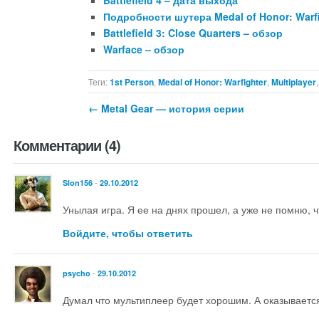
Battlefield 4 – дата выхода
Подробности шутера Medal of Honor: Warf
Battlefield 3: Close Quarters – обзор
Warface – обзор
Теги:
1st Person
,
Medal of Honor: Warfighter
,
Multiplayer
←
Metal Gear — история серии
Комментарии (4)
-
Slon156
29.10.2012
Унылая игра. Я ее на днях прошел, а уже не помню, ч
Войдите, чтобы ответить
-
psycho
29.10.2012
Думал что мультиплеер будет хорошим. А оказывается.