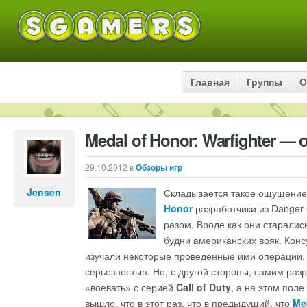
Главная
Группы
О
Medal of Honor: Warfighter — 
29.10.2012
в
Обзоры игр
Jensen
Складывается такое ощущение,
Honor
разработчики из Danger 
разом. Вроде как они старалис
будни американских вояк. Кон
изучали некоторые проведенные ими операции, 
серьезностью. Но, с другой стороны, самим ра
«воевать» с серией
Call of Duty
, а на этом поле
вышло, что в этот раз, что в предыдущий, что
Me