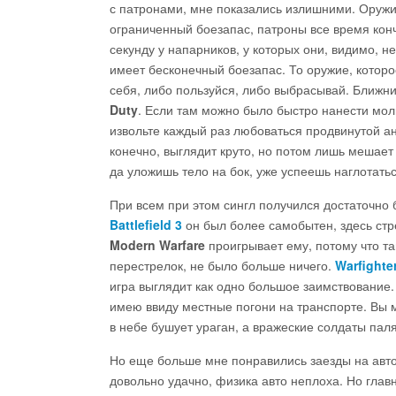
с патронами, мне показались излишними. Оружи
ограниченный боезапас, патроны все время кон
секунду у напарников, у которых они, видимо, н
имеет бесконечный боезапас. То оружие, которо
себя, либо пользуйся, либо выбрасывай. Ближни
Duty
. Если там можно было быстро нанести мол
извольте каждый раз любоваться продвинутой ан
конечно, выглядит круто, но потом лишь мешает
да уложишь тело на бок, уже успеешь наглотать
При всем при этом сингл получился достаточно 
Battlefield 3
он был более самобытен, здесь стр
Modern Warfare
проигрывает ему, потому что та
перестрелок, не было больше ничего.
Warfighte
игра выглядит как одно большое заимствование. 
имею ввиду местные погони на транспорте. Вы м
в небе бушует ураган, а вражеские солдаты паля
Но еще больше мне понравились заезды на авт
довольно удачно, физика авто неплоха. Но гла