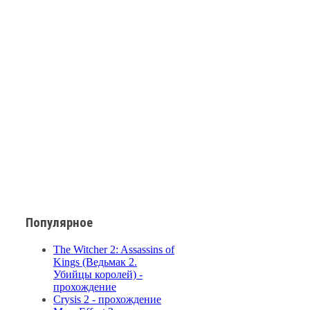
Популярное
The Witcher 2: Assassins of
Kings (Ведьмак 2.
Убийцы королей) -
прохождение
Crysis 2 - прохождение