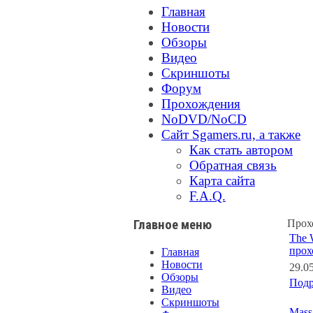
Главная
Новости
Обзоры
Видео
Скриншоты
Форум
Прохождения
NoDVD/NoCD
Сайт Sgamers.ru, а также
Как стать автором
Обратная связь
Карта сайта
F.A.Q.
Главное меню
Прох
The 
прох
Главная
Новости
29.0
Обзоры
Подр
Видео
Скриншоты
Mass