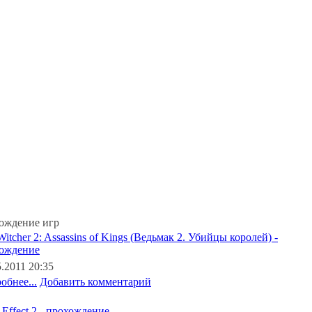
ождение игр
Witcher 2: Assassins of Kings (Ведьмак 2. Убийцы королей) -
ождение
5.2011 20:35
обнее...
Добавить комментарий
 Effect 2 - прохождение