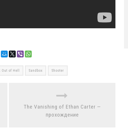
 Out of Hell
Sandbox
Shooter
The Vanishing of Ethan Carter —
прохождение