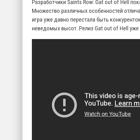
Разработчики Saints Row: Gat out of Hell по
Множество различных особенностей отлича
игра уже давно перестала быть конкурентом
неведомых высот. Релиз Gat out of Hell уже