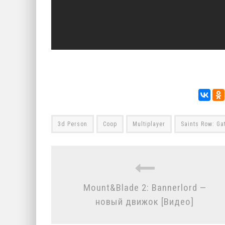
3d Person
Coop
Multiplayer
Saints Row: Gat
Mount&Blade 2: Bannerlord —
новый движок [Видео]