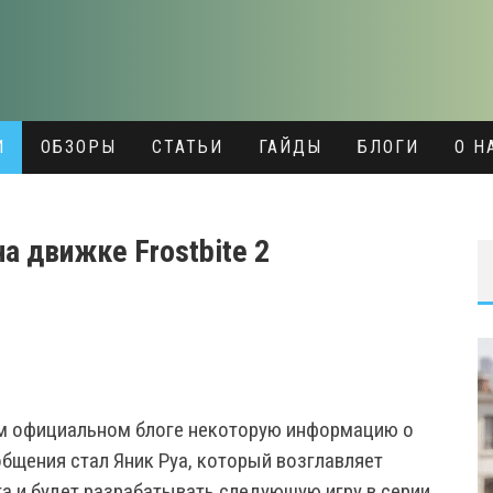
И
ОБЗОРЫ
СТАТЬИ
ГАЙДЫ
БЛОГИ
О Н
на движке Frostbite 2
ем официальном блоге некоторую информацию о
общения стал Яник Руа, который возглавляет
эта и будет разрабатывать следующую игру в серии