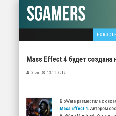
НОВОСТ
Mass Effect 4 будет создана 
Slon
13.11.2012
BioWare разместила с сво
Mass Effect 4
. Автором со
BioWare Montreal. Кстати, 