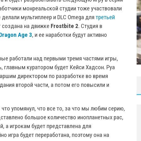
работчики монреальской студии тоже участвовали
же делали мультиплеер и DLC Omega для
третьей
 создана на движке
Frostbite 2
. Студия в
Dragon Age 3
, и ее наработки будут активно
орые работали над первыми тремя частями игры,
, главным куратором будет Кейси Хадсон. Руа
таршим директором по разработке во время
дания второй части, а потом его повысили и
 что упомянул, что все то, за что мы любим серию,
редставлено большое количество инопланетных рас,
й, а игрокам будет представлена для
но игра будет переработана, поэтому она на