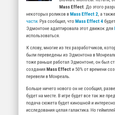
Mass Effect
. До этого раз
некоторых роликов в
Mass Effect 2
, а так
части
. Руа сообщил, что
Mass Effect 4
будет
Эдмонтоне адаптировала этот движок для
использоваться.
К слову, многие из тех разработчиков, кот
были переведены из Эдмонтона в Монреаль
тоже раньше работал Эдмонтоне, он был с
создания
Mass Effect
и 50% от времени соз
перевели в Монреаль.
Больше ничего нового он не сообщил, разве
будет на месте. В игре будет все так же п
подача сюжета будет киношной и интересно
исследования целая галактика. Но геймплей