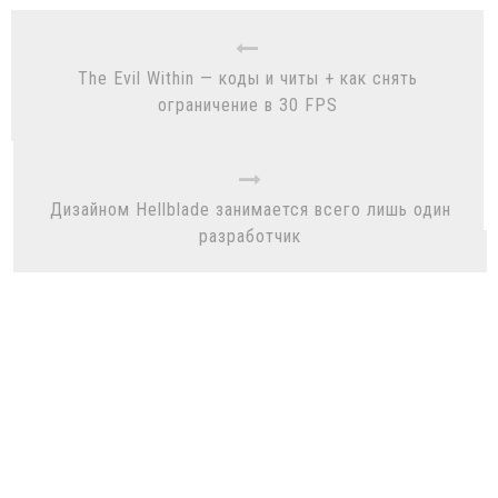
The Evil Within — коды и читы + как снять
ограничение в 30 FPS
Дизайном Hellblade занимается всего лишь один
разработчик