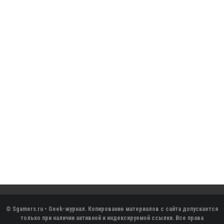
© Sgamers.ru • Geek-журнал. Копирование материалов с сайта допускается
только при наличии активной и индексируемой ссылки. Все права