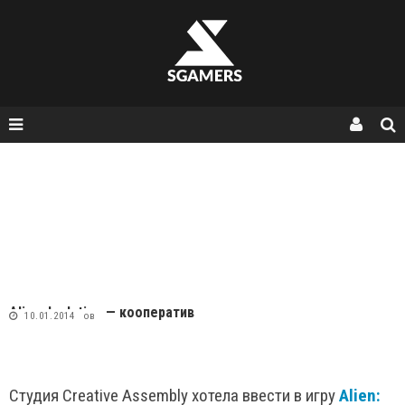
Alien: Isolation — кооператив
Стас Кирамов
10.01.2014
Студия Creative Assembly хотела ввести в игру
Alien: